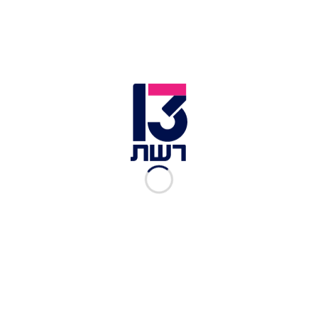
באוטו יישאר דלוק, לכן אני חייב להשאיר אותו מונע",
הסביר יחיא. "עצרתי לרגע להוציא משהו מהבגאז'
ופתאום אני רואה שהאוטו טס", תיאר.
כתבות נוספות בחדשות 13 >>
פרופ' אש: "הנתונים מדאיגים, לא אהסס להמליץ על
סגר אם נידרש"
בשל טעות בהליך: "אסטרהזניקה" צפויה לבצע ניסוי
מחודש לחיסון
סערה בלבנון בעקבות קליפ פרובוקטיבי למלחמה
בקורונה