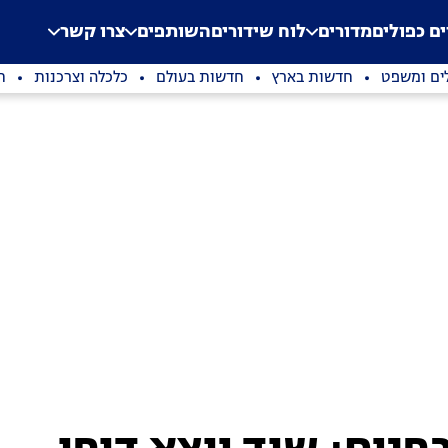
.
Application error: a clien
ים כפולים
מדורים
לוח שידורים
השותפים
צרו קשר
ים ומשפט
חדשות בארץ
חדשות בעולם
כלכלה וצרכנות
ת