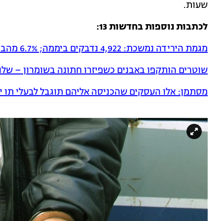
שעות.
לכתבות נוספות בחדשות 13:
מגמת הירידה נמשכת: 4,922 נדבקים ביממה; 6.7% מהבדיקות חיוביות
שוטרים הותקפו באבנים כשפיזרו חתונה בשומרון – שלו
מסתמן: אלו העסקים שהכניסה אליהם תוגבל לבעלי תו י