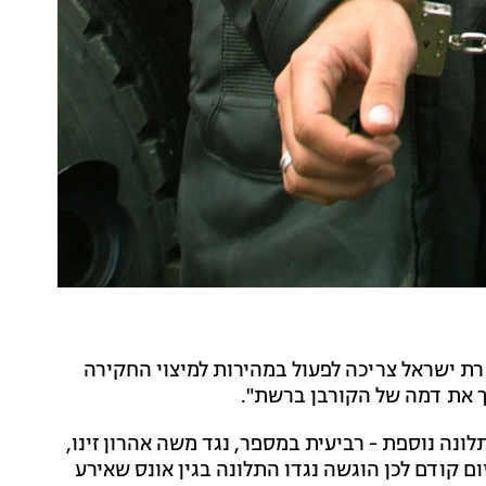
רת ישראל צריכה לפעול במהירות למיצוי החקירה
ך את דמה של הקורבן ברשת".
ונה נוספת - רביעית במספר, נגד משה אהרון זינו,
 הקבוצתי של בת ה-17 באשקלון. יום קודם לכן הוגשה נגדו התלונה בגין אונס שאירע