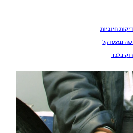
שה נפצעו קל
רוק בלבד