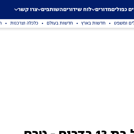
.
Application error: a clien
ים כפולים
מדורים
לוח שידורים
השותפים
צרו קשר
ים ומשפט
חדשות בארץ
חדשות בעולם
כלכלה וצרכנות
ת