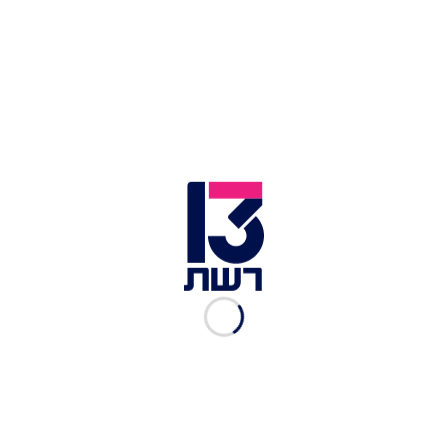
אמבולנסים (ארכיון) | צילום: תיעוד מבצעי מד"א
ביום שלישי
נורתה למוות שריהאן משלב
, בת 35,
ביישוב אבו סנאן שבגליל המערבי. צוות מד"א שהוזעק
לזירה מצא את האישה ללא רוח חיים, ונאלץ לקבוע את
מותה במקום. המשטרה עצרה 8 חשודים במעורבות
ברצח, חלקם מבני משפחתה של הקורבן.