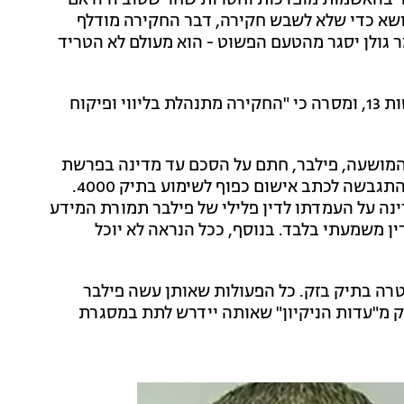
בר בהאשמות מופרכות וחסרות שחר שטוב היה אם
נושא כדי שלא לשבש חקירה, דבר החקירה מודלף
מר גולן יסגר מהטעם הפשוט - הוא מעולם לא הטריד
מוקדם יותר, המשטרה אישרה הערב את הפרסום בחדשות 13, ומסרה כי "החקירה מתנהלת בליווי ופיקוח
המושעה, פילבר, חתם על הסכם עד מדינה בפרשת
"בזק" שטלטלה את המדינה והמערכת הפוליטית ולימים התגבשה לכתב אישום כפוף לשימוע בתיק 4000.
נה על העמדתו לדין פלילי של פילבר תמורת המידע
דין משמעתי בלבד. בנוסף, ככל הנראה לא יוכל
רה בתיק בזק. כל הפעולות שאותן עשה פילבר
לק מ"עדות הניקיון" שאותה יידרש לתת במסגרת