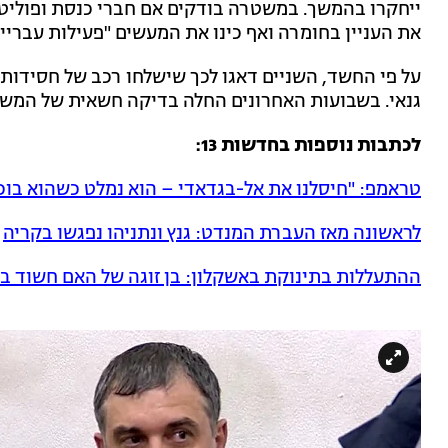
ייחקרו בהמשך. במשטרה בודקים אם חברי כנסת ופוליטק
את העניין בחומרה ואף כינו את המעשים "פעילות עבריינ
על פי החשד, השניים דאגו לכך שישלחו רכב של חסידות ב
גנאי. בשבועות האחרונים החלה בדיקה חשאית של המש
לכתבות נוספות בחדשות 13:
טראמפ: "חיסלנו את אל-בגדאדי – הוא נמלט כשהוא בוכ
לראשונה מאז העברת המנדט: גנץ ונתניהו נפגשו בקריה
ההתעללות בתינוקת באשקלון: בן זוגה של האם חשוד ב