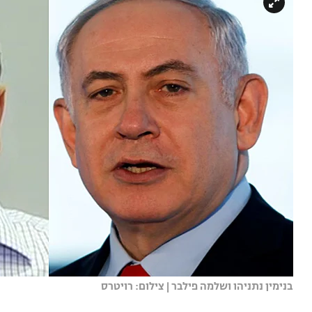
בנימין נתניהו ושלמה פילבר | צילום: רויטרס