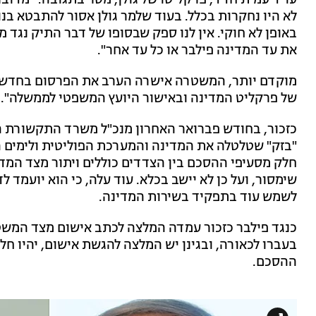
עו"ד עמית חדד, פרקליטו של גולן, מסר בתגובה: "מדו
לא היו נחקרות בכלל. בעוד שלמר גולן אסור להתבטא ב
באופן לא חוקי. אין לנו ספק שבסופו של דבר התיק נגד 
את עד המדינה פילבר או כל עד אחר".
של פרקליט המדינה ובאישור היועץ המשפטי לממשלה".
כזכור, בחודש פברואר האחרון מנכ"ל משרד התקשורת 
חלק מסעיפי ההסכם בין הצדדים כוללים ויתור מצד המדי
שימסור, ועל כן לא יישב בכלא. עוד עלה, כי הוא יועמד ל
לשמש עוד בתפקיד בשירות המדינה.
כנגד פילבר כזכור עמדה המלצה לכתב אישום מצד המשט
בעברו לכאורה, ובגינן יש המלצה להגשת אישום, יהיו ח
ההסכם.