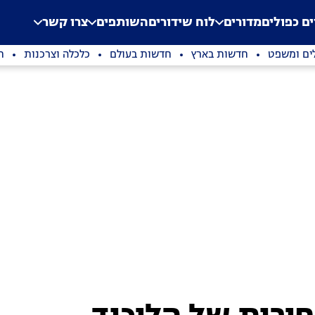
.
Application error: a clien
ים כפולים
מדורים
לוח שידורים
השותפים
צרו קשר
ים ומשפט
חדשות בארץ
חדשות בעולם
כלכלה וצרכנות
ת