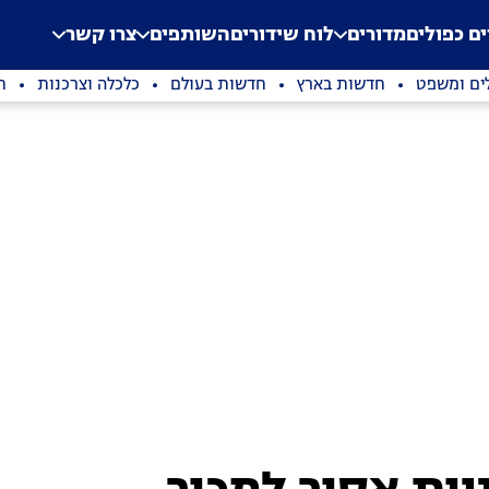
.
Application error: a clien
ים כפולים
מדורים
לוח שידורים
השותפים
צרו קשר
ים ומשפט
חדשות בארץ
חדשות בעולם
כלכלה וצרכנות
ת