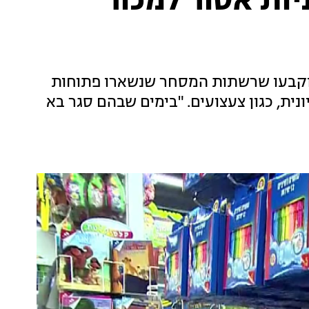
יות אסור למכור
טים קיבלו את עתירת רשת "עידן 2000" וקבעו שרשתות המסחר שנשארו פתוחות
נית, כגון צעצועים. "בימים שבהם סגר בא