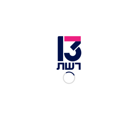
נטל את נפשו. כתב האישום הוגש לאחר שהתקיים
שימוע, משפחתו של החייל עודכנה בהחלטה.
לוחם גבעתי רבט נ' שהתאבד בלחץ חוקרי מצח | צילום: באדיבות
המשפחה
לכתבות נוספות בחדשות 13: