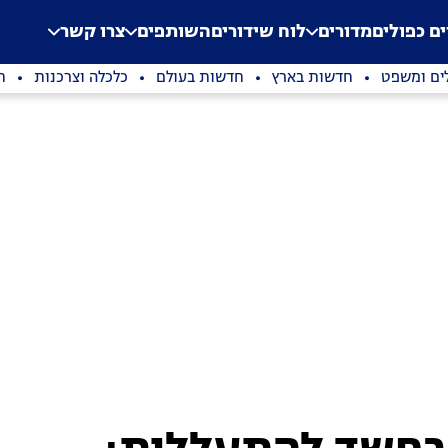
.
Application error: a clien
ים כפולים
מדורים
לוח שידורים
השותפים
צרו קשר
ים ומשפט
חדשות בארץ
חדשות בעולם
כלכלה וצרכנות
ת