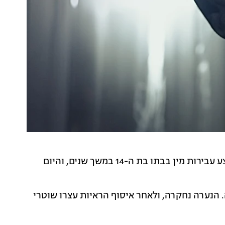
תושב רחובות בשנות ה-40 לחייו נעצר אמש בחשד שביצע עבירות מין בבתו בת ה-14 במשך שנים, והיום
נערה נחקרה, ולאחר איסוף הראיות עצרו שוטרי