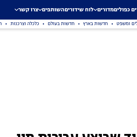
.
Application error: a clien
ים כפולים
מדורים
לוח שידורים
השותפים
צרו קשר
ים ומשפט
חדשות בארץ
חדשות בעולם
כלכלה וצרכנות
ת