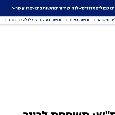
.
Application error: a clien
ים כפולים
מדורים
לוח שידורים
השותפים
צרו קשר
ים ומשפט
חדשות בארץ
חדשות בעולם
כלכלה וצרכנות
ת