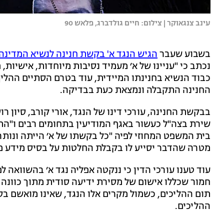
עינב צנגאוקר | צילום: חיים גולדברג, פלאש 90
בשבוע שעבר
הגיש הנגד א' בקשת חנינה לנשיא המדינה
נכתב כי "עניינו של א׳ מעמיד נסיבות מיוחדות, אישיות
כבוד הנשיא בחנינתו המיידית, עוד בטרם הסתיים ההליך
החנינה התקבלה ונמצאת כעת בבדיקה.
בבקשת החנינה, עורכי דינו של הנגד, אורי קורב, סיון רוס
שירת בצה"ל כעשור באגף המודיעין בתחומים רבים ו"התנ
בית המשפט המחוזי לפיה "כל בקשתו של א׳ הייתה ונו
מטרה שהדבר יסייע לו בקבלת החלטות על בסיס מידע מ
עוד טענו עורכי הדין כי ננקטה אפליה נגד א׳ בהשוואה 
חמור שכללו אישום של מסירת ידיעה סודית מתוך כוונה 
תום ההליכים, כשמול מקרים אלו הנגד, שאינו מואשם בסע
ההליכים.