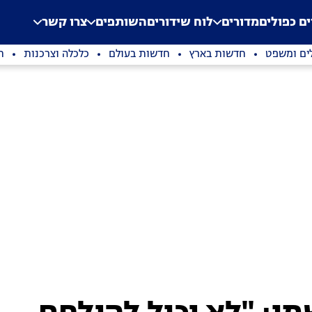
.
Application error: a clien
ים כפולים
מדורים
לוח שידורים
השותפים
צרו קשר
ים ומשפט
חדשות בארץ
חדשות בעולם
כלכלה וצרכנות
ת