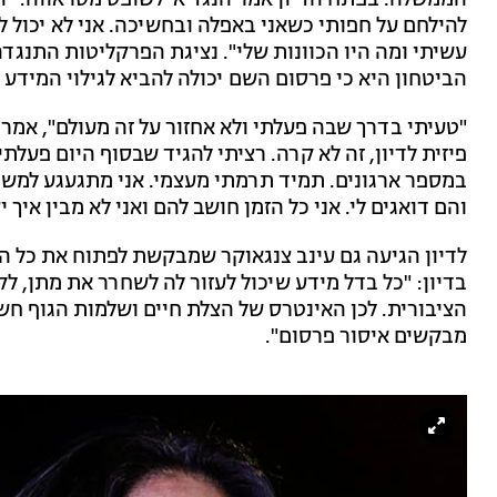
הממשלה. בפתח הדיון אמר הנגד א' לשופט מסראווה: "הא
להילחם על חפותי כשאני באפלה ובחשיכה. אני לא יכול ל
עשיתי ומה היו הכוונות שלי". נציגת הפרקליטות התנגד
הביטחון היא כי פרסום השם יכולה להביא לגילוי המידע 
"טעיתי בדרך שבה פעלתי ולא אחזור על זה מעולם", אמר ה
פיזית לדיון, זה לא קרה. רציתי להגיד שבסוף היום פעל
במספר ארגונים. תמיד תרמתי מעצמי. אני מתגעגע למשפח
והם דואגים לי. אני כל הזמן חושב להם ואני לא מבין איך 
לדיון הגיעה גם עינב צנגאוקר שמבקשת לפתוח את כל ההל
בדיון: "כל בדל מידע שיכול לעזור לה לשחרר את מתן, 
הציבורית. לכן האינטרס של הצלת חיים ושלמות הגוף ח
מבקשים איסור פרסום".