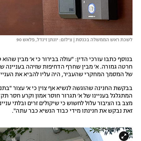
לשכת ראש הממשלה בכנסת | צילום: יונתן זינדל, פלאש 90
בנוסף כתבו עורכי הדין: "עולה בבירור כי א׳ מבין שהו
חרטה גמורה. א׳ מבין שחרף הדחיפות שזיהה בעניינה של
של המסמך המחקרי שהעביר, היה עליו להביא את העניין
בבקשת החנינה שהוגשה לנשיא אף צוין כי א׳ עצור "בתנא
המתגלגל בעניינו של א׳ תגרור חוסר אמון וקרע חסר תקד
מצב בו הציבור עלול לחשוש כי שיקולים זרים ובלתי עניי
זאת נבקש את חנינתו מידי כבוד הנשיא כבר עתה".