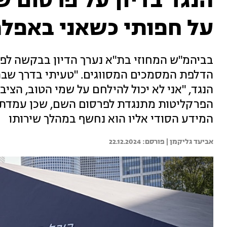
הנגד בדיון על פרסום ש
על חפותי כשאני באפלה
בביהמ"ש המחוזי בת"א נערך הדיון בבקשה ל
הדלפת המסמכים המסווגים. "טעיתי בדרך שבה 
הנגד, "אני לא יכול להילחם על שמי הטוב, הציבו
הפרקליטות מתנגדת לפרסום השם, שכן עמדת גור
המידע הסודי אליו הוא נחשף במהלך שירותו
אביעד גליקמן | 
22.12.2024