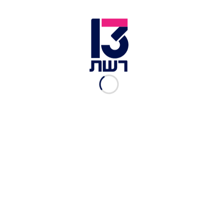
צילום תמונה ראשית: רויטרס
זמן צפייה: 01:22
מתלונה שהועברה ליועץ המשפטי לממשלה אביחי
מנדלבליט ולמשרד המשפטים עולה כי ראש המוסד
היוצא, יוסי כהן, מסר מידע שאסור בפרסום לדיילת
שאיתה היה בקשר קרוב בשנתיים האחרונות לכהונתו
- כך פורסם הערב (שני) לראשונה בחדשות 13.
על פי התלונה, כהן פגע בכללי ביטחון המידע וחשף
את האישה בפני מידע מסווג, שחלקו אף עלול לסכן
אותו באופן אישי. דרגים בכירים במוסד אף ידעו על
הפרשה כבר בזמן אמת. כעת, בפרקליטות בוחנים אם
מדובר בעבירת משמעתית-מוסרית או עבירה פלילית.