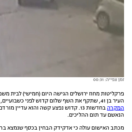
זמן צפייה: 00:31
פרקליטות מחוז ירושלים הגישה היום (חמישי) לבית משפ
העיר בן 41, שתקף את השף שלום קדוש לפני כשבועיים, בגין שוד וחבלה חמורה. זאת, לאחר
המקרה
בחדשות 13. קדוש נפצע קשה והוא עדיין
הנאשם עד תום ההליכים.
מכתב האישום עולה כי אדקידק הבחין בכסף שנמצא ברכ