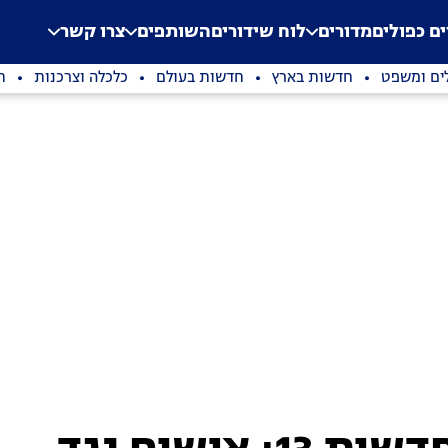
.
Application error: a clien
ים כפולים
מדורים
לוח שידורים
השותפים
צרו קשר
ים ומשפט
חדשות בארץ
חדשות בעולם
כלכלה וצרכנות
ת