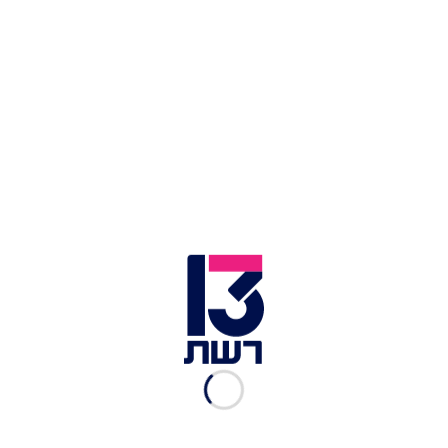
משפטית
והאשים אותה כי היא מפנה את משפחת
אבוטבול נגדו, מקורבת לעורך הדין אף טענה
בחקירתה כי היא "לכלכה עליו". מוקדם יותר השבוע
נחשף כי מדובר בעורכת דין מוכרת בתחום הפלילים.
לכתבות נוספות בחדשות 13 >>
ירי, מעצרים ונשק לא חוקי: כך נראה לילה אחד באום
אל-פחם
משכונת המצוקה – להופעה בקיסריה: איתי לוי על
ההצלחה המסחררת
ארה"ב: בת 36 נמצאה בדירה ללא רוח חיים כשנחש
כרוך סביב צווארה