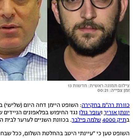
צילום תמונה ראשית: חדשות 13
זמן צפייה: 00:21
כוורת רה"מ בחקירה
: השופט היימן דחה היום (שלישי) 
יונתן אוריך
ו
עופר גולן
נגד החיפוש בפלאפונים הניידים
ב
תיק 4000
שלמה פילבר
. בכוונת השניים לערער לבית ה
השופט טען כי "עיינתי היטב בהחלטת השלום, ככל שבח