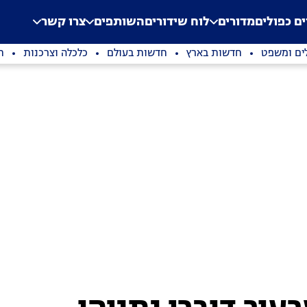
.
Application error: a clien
ים כפולים
מדורים
לוח שידורים
השותפים
צרו קשר
ים ומשפט
חדשות בארץ
חדשות בעולם
כלכלה וצרכנות
ת