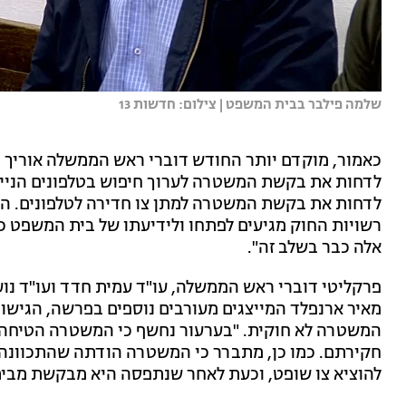
שלמה פילבר בבית המשפט | צילום: חדשות 13
כאמור, מוקדם יותר החודש דוברי ראש הממשלה אוריך ו
לדחות את בקשת המשטרה לערוך חיפוש בטלפונים הניידי
לדחות את בקשת המשטרה למתן צו חדירה לטלפונים. ההיג
רשויות החוק מגיעים לפתחו ולידיעתו של בית המשפט כ
אלה כבר בשלב זה".
פרקליטי דוברי ראש הממשלה, עו"ד עמית חדד ועו"ד נועה
מאיר ארנפלד המייצגים מעורבים נוספים בפרשה, הגישו
המשטרה לא חוקית. "בערעור נחשף כי המשטרה הטיחה 
חקירתם. כמו כן, מתברר כי המשטרה הודתה שהתכוונה 
להוציא צו שופט, וכעת לאחר שנתפסה היא מבקשת מבית