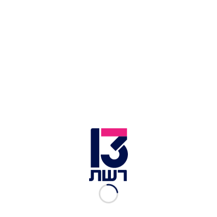
כנגד מעודה והוריה.
כתבות נוספות בחדשות 13 >>
בג"ץ הוציא צו ביניים שמקפיא את מינוי אקוניס לשר
המשפטים
המתיחות בדרום: 2 רקטות נורו לעבר ישראל – אך
נחתו בשטח הרצועה
ממצאי תחקיר משהב"ט על איציק סעידיאן: "שיתף
פעולה באופן חלקי"