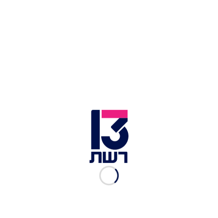
צילום תמונה ראשית: שאטרסטוק
זמן צפייה: 01:57
פרסום ראשון:
צעירה התלוננה כי אתמול (רביעי)
ניסה תושב רהט תפס אותה, הכניס אותה בכוח אל
רכבו, ונסע איתה לסמטה חשוכה ביישוב. בסופו של
דבר היא הוחזרה למקום שבו נפגעה מהרכב והגישה
תלונה במשטרה.
מפרטי המקרה עולה כי בשעה 19:00 הצעירה
התהלכה בלב באר שבע, ובזמן שחצתה את הכביש
פגע בה הנהג עם רכבו, ככל הנראה ללא כוונת תחילה.
לאחר מכן הוא ירד מרכבו, תפס את הצעירה בידיו,