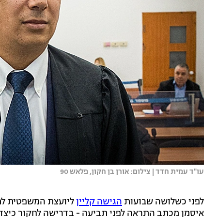
עו"ד עמית חדד | צילום: אורן בן חקון, פלאש 90
לפני כשלושה שבועות
הגישה קליין
ליועצת המשפטית למ
איסמן מכתב התראה לפני תביעה - בדרישה לחקור כיצד