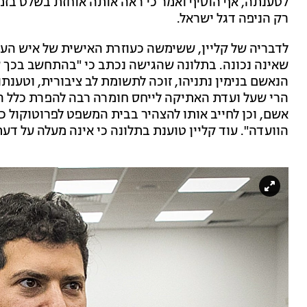
לטענתה, אף הוסיף ואמר כי ראה אותה אוחזת בשלט בזמן
רק הניפה דגל ישראל.
לדבריה של קליין, ששימשה כעוזרת האישית של איש העס
שאינה נכונה. בתלונה שהגישה נכתב כי "בהתחשב בכ
הנאשם בנימין נתניהו, זוכה לתשומת לב ציבורית, וטענ
הרי שעל ועדת האתיקה לייחס חומרה רבה להפרת כלל הא
אשם, וכן לחייב אותו להצהיר בבית המשפט לפרוטוקול כ
הוועדה". עוד קליין טוענת בתלונה כי אינה מעלה על ד