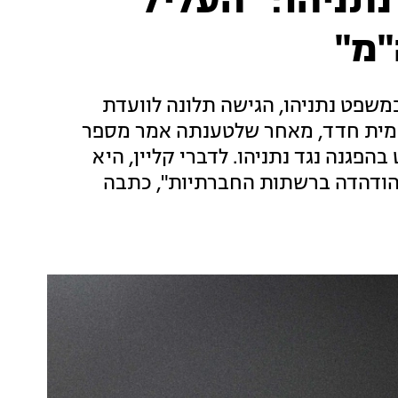
נתניהו: "העליל
"מ"
ום ראשון: קליין, עדת מפתח בתיק 1000 במשפט נתניהו, הגישה תלונה לוועדת
עמית חדד, מאחר שלטענתה אמר מספר
פגנה נגד נתניהו. לדברי קליין, היא
 הודהדה ברשתות החברתיות", כתבה