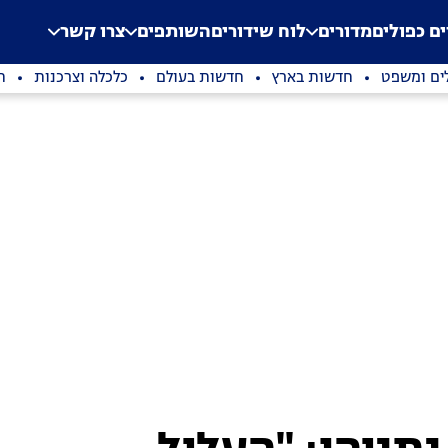
.
Application error: a clien
ים כפולים
מדורים
לוח שידורים
השותפים
צרו קשר
ים ומשפט
חדשות בארץ
חדשות בעולם
כלכלה וצרכנות
ת