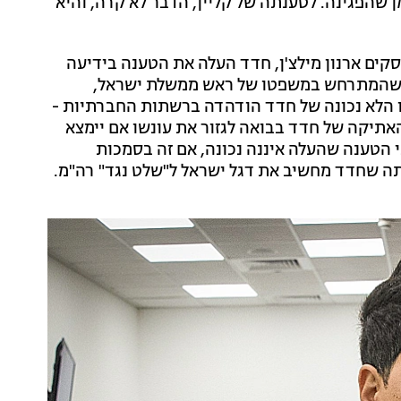
 שהפגינה. לטענתה של קליין, הדבר לא קרה, והיא
קים ארנון מילצ'ן, חדד העלה את הטענה בידיעה
ך שהמתרחש במשפטו של ראש ממשלת ישראל,
תו הלא נכונה של חדד הודהדה ברשתות החברתיות -
תיקה של חדד בבואה לגזור את עונשו אם יימצא
י הטענה שהעלה איננה נכונה, אם זה בסמכות
עתה שחדד מחשיב את דגל ישראל ל"שלט נגד" רה"מ.