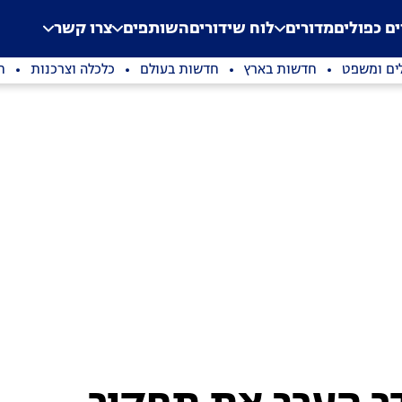
.
Application error: a clien
ים כפולים
מדורים
לוח שידורים
השותפים
צרו קשר
ים ומשפט
חדשות בארץ
חדשות בעולם
כלכלה וצרכנות
ת