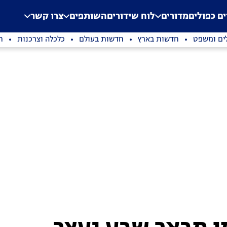
.
Application error: a clien
ים כפולים
מדורים
לוח שידורים
השותפים
צרו קשר
ים ומשפט
חדשות בארץ
חדשות בעולם
כלכלה וצרכנות
ת