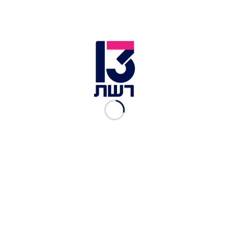
המשנה לפרקליט המדינה לאכיפה כלכלית, ופרקליטת מחוז ת"א
ליאת בן ארי, בית המשפט השלום בת"א | צילום: אבשלום ששוני,
פלאש 90
"לפיכך מתבקשת החלטת המותב הנכבד לכך שעד
ליום רביעי 27.11.24 לכל המאוחר ישלימו הנהלת בתי
המשפט עם השב"כ את הבדיקות הנדרשות, הדברים