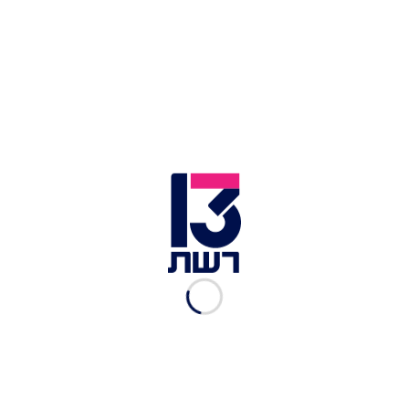
החנויות ביממה
קבינט הקורונה צפוי להתכנס – ולדחות את שלב
ההקלות השלישי
אישה צעירה באזיקים | צילום: רויטרס
מפרטים חדשים שהגיעו לידי חדשות 13, עולה כי לפני