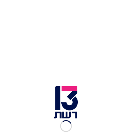
כתבה על חימי: "הכבוד הוא לנו שאתה בראשנו ונותן
רוח גבית לעשייה ציבורית כה חשובה, תודה רבה".
בתגובה נוספת מסוף 2021 היא כותבת על חימי:
"מספר אחד, שחקן נשמה ומקצוען".
בתגובה לפוסט נוסף בפייסבוק בתחילת שנת 2022
היא כותבת: "יישר כוח אבי, זכינו בלשכה שמכילה,
מכבדת ומחבקת את כולם". יש לציין כי יכולה קורבן
של עבירת מין לעבור תקיפה מינית ולכתוב לאחר מכן
הודעות כאלה, ואין זה כמובן אומר שהעבירות לא
בוצעו, אך את הפרשנות להודעות האלה תצטרך לתת
המשטרה.