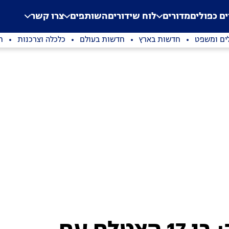
.
Application error: a clien
ים כפולים
מדורים
לוח שידורים
השותפים
צרו קשר
ים ומשפט
חדשות בארץ
חדשות בעולם
כלכלה וצרכנות
ת