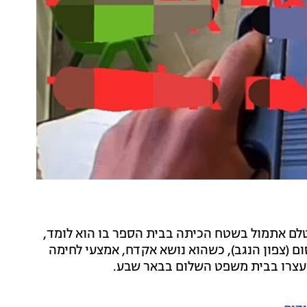
 הבוקר (רביעי) תלמיד תיכון בן 17, שהצטלם אתמול בשטח הכיתה בבית הספר בו הוא לומד,
ום (צפון הנגב), כשהוא נושא אקדח, אמצעי לחימה
מעצרו בבית משפט השלום בבאר שבע.