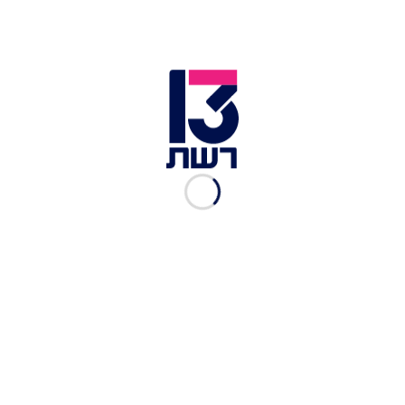
סכנה.
בית משפט השלום בבאר שבע קיבל את הטענות
והחליט לשחרר למעצר בית את שיף, בן ה-70.
בהחלטתו קבע השופט יואב עטר: "צפיתי בסרטון
שממנו עולה כי המנוח לא היה לבדו והיה רכב אחר
במקום עם אדם נוסף". המשטרה הגישה צו עיכוב
ביצוע ועד הדיון שיתקיים בראשון החשוד נשאר
במעצר.