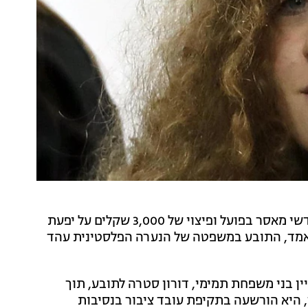
בית משפט השלום בירושלים גזר היום (רביעי) שמונה חודשי מאסר בפועל ופיצוי של 3,000 שקלים על יפעת
אמד, התובע במשפטה של הנערה הפלסטינית עהד
צבאי בעניין בני משפחת תמימי, דורון סטרה לתובע, תוך
היא הורשעה בתקיפת עובד ציבור בנסיבות