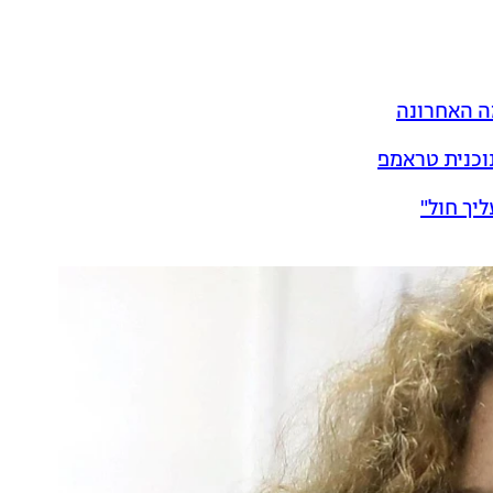
וכנית טראמפ
יך חול"