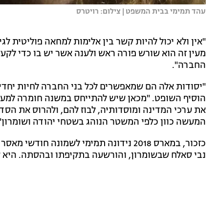
עהד תמימי בבית המשפט | צילום: רויטרס
"אין ולא יכול להיות קשר בין אלימות למחאה פוליטית לג
מעין זה הוא שורש פורה ראש ולענה אשר יש בו כדי לק
החברה".
"יסודות אלה הם שמאפשרים לכל בני החברה לחיות יחדיו
הוסיף השופט. "מכאן שיש להתייחס במשנה חומרה למעשים
את ערכי המדינה ומוסדותיה, לבוז להם, ולהרוס את הסד
המעשה כוון כלפי המשטר הנוהג בשטחי יהודה ושומרון"
כזכור, במארס 2018 נידונה תמימי לשמונה 
נבי סאלח שבשומרון, והורשעה בתקיפתו ובהסתה. היא ש