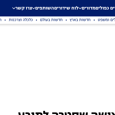
.
Application error: a clien
ים כפולים
מדורים
לוח שידורים
השותפים
צרו קשר
ים ומשפט
חדשות בארץ
חדשות בעולם
כלכלה וצרכנות
ת