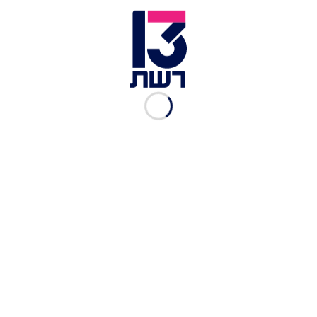
השרים יידרשו להכריע בקבינט: החזרת בתיה"ס – או
פתיחת החנויות
טספברהן טספסיון וסילבנה צגאיי | צילום: חדשות עשר
לאחר שאמה של סילבנה צגאיי התעלמה מספר פעמים
משיחותיו של בן זוגה לשעבר, הוא החליט לנקום בה