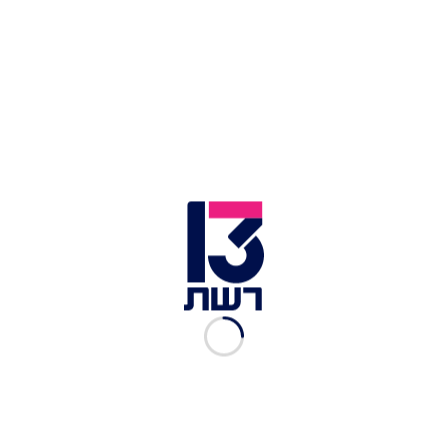
אזיקים (אילוסטרציה) | צילום: fotolia
ביום חמישי נעצר הפסיכולוג, בן 50 מאזור הצפון,
בעקבות חשדות נגדו המבוססים על ארבע תלונות של
גברים, שהיו קטינים בעת ביצוע המעשים לכאורה. על
פי החשד, מעשיו של המטפל החלו עוד בשנות ה-90,
ולפי אחד המתלוננים, הקשר ביניהם נשמר לאורך
שנים, ונותק רק ב-2015, כשהיה בן 30. לדבריו, בין