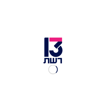
חשד להתעללות בדרום | צילום: צילום מסך
הכול החל, כאמור, לאחר שתמונה שבה נראה תינוק
כבן שנה ושמונה חודשים קשור ועטוף פורסמה ברשת
ועוררה סערה ציבורית. מי שהעלתה את התמונה היא
סבתו של התינוק, שטענה בפני החוקרים כי כאשר
הגיעה באמצע היום לבקר את נכדה, ראתה אותו
קשור.
"בכל בוקר כשהילד שלי היה רואה את הגן - הוא היה
מתחיל לבכות", סיפר אביו בשיחה עם חדשות 13.
"באותו יום שזה קרה, אמא שלי שמה אותו בגן וחזרה
הביתה עם תחושה שמשהו לא בסדר. היא התקשר
להגיד לי את זה ואמרה שהיא רוצה לנסוע לראות מה
קורה איתו".