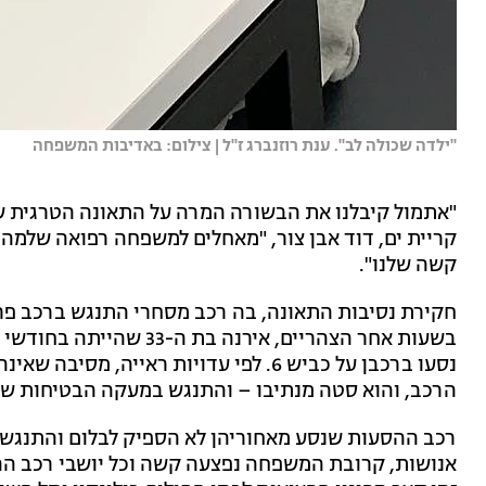
''ילדה שכולה לב''. ענת רוזנברג ז''ל | צילום: באדיבות המשפחה
"אתמול קיבלנו את הבשורה המרה על התאונה הטרגית של
קריית ים, דוד אבן צור, "מאחלים למשפחה רפואה שלמה ו
קשה שלנו".
חקירת נסיבות התאונה, בה רכב מסחרי התנגש ברכב פרט
בשעות אחר הצהריים, אירנ
נסעו ברכבן על כביש 6. לפי עדויות ראייה
הרכב, והוא סטה מנתיבו – והתנגש במעקה הבטיחות שב
רכב ההסעות שנסע מאחוריהן לא הספיק לבלום והתנגש
אנושות, קרובת המשפחה נפצעה קשה וכל יושבי רכב ההס