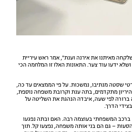
קחה מאיתנו את אירנה וענת", אמר ראש עיריית
שלא ידעו עוד צער. התאונות האלו זו המלחמה הכי
י שסטה מנתיבו, נמשכות. על פי הממצאים עד כה,
ה בת ה-33 שהייתה בחודשי היריון מתקדמים, בתה ענת וקרובת משפחה נוספת,
, מסיבה שאינה ברורה לפי שעה, איבדה הנהגת את השליטה על
צידי הדרך.
 ברכב המשפחתי בעוצמה רבה. האם ובתה נפגעו
עות – גם הם בני אותה משפחה, נפצעו קל. תוך