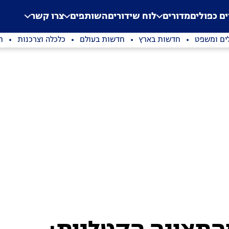
.
Application error: a clien
ים כפולים
מדורים
לוח שידורים
השותפים
צרו קשר
ים ומשפט
חדשות בארץ
חדשות בעולם
כלכלה וצרכנות
ת