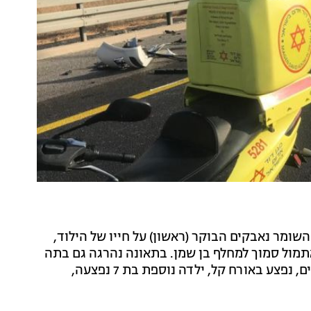
ומר נאבקים הבוקר (ראשון) על חייו של הילוד,
מול סמוך למחלף בן שמן. בתאונה נהרגה גם בתה
ענת רוזנברג בת ה-12. אב המשפחה, המתגוררת בקרית ים, נפצע באורח קל, ילדה נוספת בת 7 נפצעה,