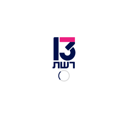
צילום ארכיון | צילום: דניאל נחמיה, חדשות 2
בשל הפגיעה הצפויה בילדים חולי סרטן רבים, זימן שר
הבריאות ליצמן לשיחה את מנהל המחלקה, פרופ' מיקי
וינטרוב - שגם הוא מאיים לנטוש יחד עם הסגל הרפואי
שלו. עם זאת, המפגש בין השניים לא הועיל והאיום
נותר בעינו.
לדברי וינטרוב, "צוות המחלקה הקדיש, מקדיש
ויקדיש את מיטב מרצו וזמנו לטיפול הטוב ביותר
לטיפול בילדים חולי סרטן. צוות המחלקה כולו הגיע
למסקנה שבשל חילוקי דעות מקצועיים מהותיים עם