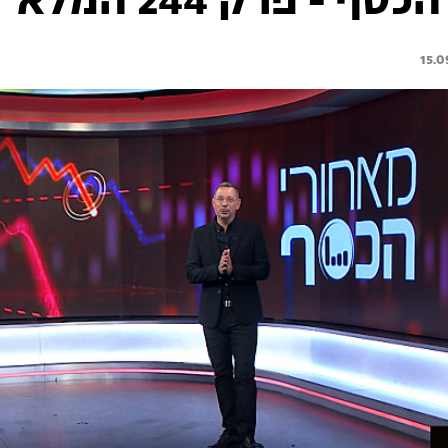
ף - פרק 244 המלא
15.0