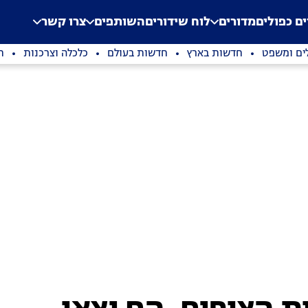
.
Application error: a clien
ים כפולים
מדורים
לוח שידורים
השותפים
צרו קשר
ים ומשפט
חדשות בארץ
חדשות בעולם
כלכלה וצרכנות
ת