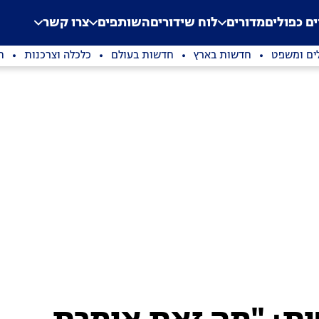
.
Application error: a clien
ים כפולים
מדורים
לוח שידורים
השותפים
צרו קשר
ים ומשפט
חדשות בארץ
חדשות בעולם
כלכלה וצרכנות
ת