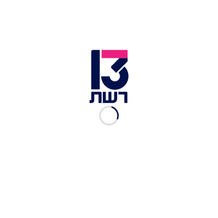
סוזן נוי | צילום: אבודים
היו לי גם חששות ברמה האישית. האם אני אוכל להכיל
את כל הסיטואציה, בעיקר את התגובות של לירן? איך
החשיפה תשפיע עליי הן מבחינה חברתית והן מבחינה
מקצועית? בהיותי עובדת סוציאלית בתחום שיקום נכי
נפש בקהילה, דאגתי לתגובתם של המשתקמים בהם
אני מטפלת. בנוסף לכל, איני אוהבת להצטלם! בידיעה
שהסיכוי שאמצא לבדי תשובות לשאלות של לירן
קלוש, ולאור החשיבות הנושא ללירן, התגברתי על
החרדות שלי. מעבר לסקרנות שלי, ראיתי זאת כחובתי