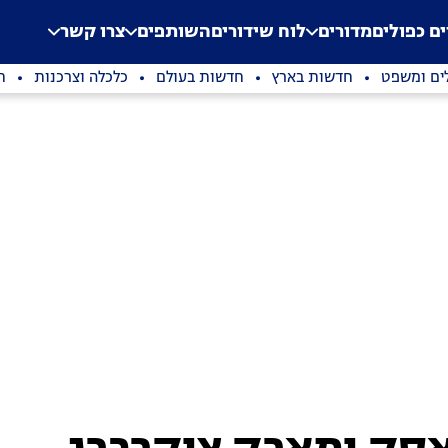
.
Application error: a clien
ים כפולים
מדורים
לוח שידורים
השותפים
צרו קשר
ים ומשפט
חדשות בארץ
חדשות בעולם
כלכלה וצרכנות
ת