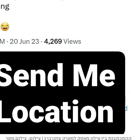
ההתכתבות בין אילון מאסק למארק צוקרברג | צילום: צילום מסך