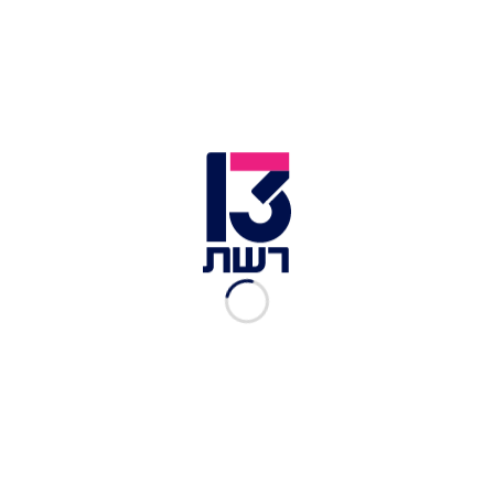
צילום תמונה ראשית: אריה לייב אברהם, פלאש 90
זמן צפייה: 00:36
נשיא ארצות הברית ג'ו ביידן גרם לבלבול היום (שבת)
לאחר שסיים לנאום בכנס בקונטיקט בפני תומכי
הגבלות בשימוש בנשק, כשאמר "אלוהים, שמור את
המלכה, בנאדם". לאחר שסיים את נאומו אמר הנשיא
לקהל כי לא יוכל ללחוץ יד לכל הנוכחים בגלל סערה
שמתקרבת לאזור.
"אני אעמוד מול כל חלק ביציע", אמר לקהל ביידן
שהכריז על ריצה נוספת לנשיאות בשנה הבאה.
"באמת, אני מתכוון לזה, אתם יכולים לראות את
המצלמה. זה החלק הכי פחות משמעותי בפגישה הזו