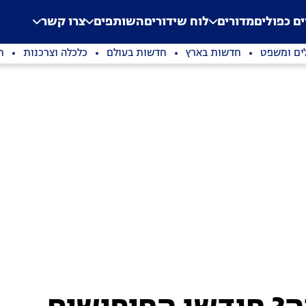
.
Application error: a clien
ים כפולים
מדורים
לוח שידורים
השותפים
צרו קשר
ים ומשפט
חדשות בארץ
חדשות בעולם
כלכלה וצרכנות
ת