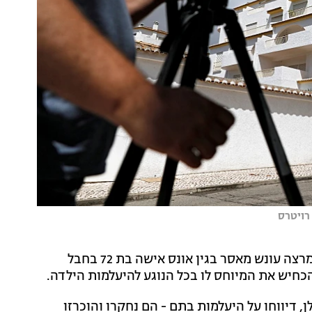
רויטרס
ברוקנר הורשע בהתעללות בילדים ובסחר בסמים, והוא מרצה עונש מאסר בגין אונס אישה בת 72 בחבל
כחיש את המיוחס לו בכל הנוגע להיעלמות הילדה.
מדלן, דיווחו על היעלמות בתם - הם נחקרו והוכרזו