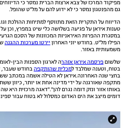
מפיקוד המרכז של צבא ארצות הברית נמסר כי הדיווחים 
גם מהפנטגון נמסר כי לא ידוע להם על מל"ט שהופל.
הדיווח על התקרית הזאת מתווסף למתיחות ההולכת וגו
טענות איראן על פגיעה בשלושה כלי שיט במפרץ, וכן על 
במסגרת ההפרות האיראניות המכוונות של הסכם הגרעין.
הפילו מל"ט. בחודש יוני האחרון
יירטו מערכות ההגנה
של
משמעותית באזור.
שלשום
פרסמה איראן אזהר
ה לארגון הספנות הבין-לאומ
בטוח, וטענה שמלבד ל
מכלית שהותקפה
בחודש שעבר, ש
בחצי שנה האחרונה.איראן לא הטילה אשמה במכתב ששיגרה
מתקפה שאורגנה על ידי מדינה אחת או יותר, כיוון ששתי
באותו אזור ונזק דומה נגרם להן"."דאגה מרכזית היא ש
דומים מיצב את הים האדום כמסלול לא בטוח עבור ספינו