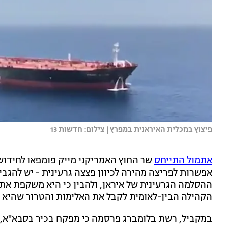
פיצוץ במכלית האיראנית במפרץ | צילום: חדשות 13
אתמול התייחס
שר החוץ האמריקני מייק פומפאו לחידוש
אפשרות לפריצה מהירה לכיוון פצצה גרעינית - יש להגבי
ההסלמה הגרעינית של איראן, ולהבין כי היא משקפת את 
הקהילה הבין-לאומית לקבל את האלימות והטרור שהיא מ
במקביל, רשת בלומברג פרסמה כי מפקח בכיר בסבא"א, מ