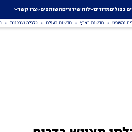
.
Application error: a clien
ים כפולים
מדורים
לוח שידורים
השותפים
צרו קשר
ים ומשפט
חדשות בארץ
חדשות בעולם
כלכלה וצרכנות
ת