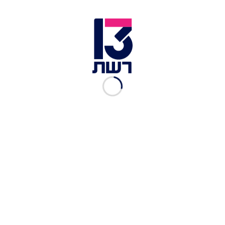
ננסי פלוסי, יור בית הנבחרים | צילום: רויטרס
"היחסים בינינו עמוקים יותר מהתקרית הזו. אך באופן
אישי, התגובה של ישראל עוררה בי עצב רב בגלל
האהבה שלנו לישראל ובגלל שאני לא מייחסת אותה