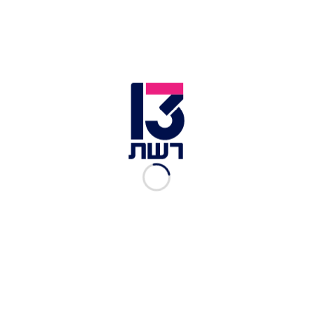
את זירת האירוע בחיפוש אחר ראיות נוספות, ואף
ערכה חיפושים בבתים ברחבי שטוקהולם.
מהמשטרה נמסר כי בעת סיור שגרתי באזור
השגרירות, סיירת משטרתית זיהתה קולות הנשמעים
כקולות ירי מנשק חם - וראתה אדם בורח מהמקום.
בעקבות כך אזור השגרירות נסגר מעט אחרי השעה
02:00. בשעה 06:30 המשטרה אישרה כי מתחקור
ראשוני של האירוע, אכן בוצע ירי בסביבת המבנה.
ב-07:30 המשטרה החלה להסיר את המחסומים סביב
השגרירות בהדרגה.