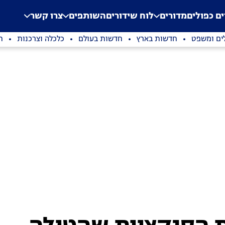
.
Application error: a clien
ים כפולים
מדורים
לוח שידורים
השותפים
צרו קשר
ים ומשפט
חדשות בארץ
חדשות בעולם
כלכלה וצרכנות
ת