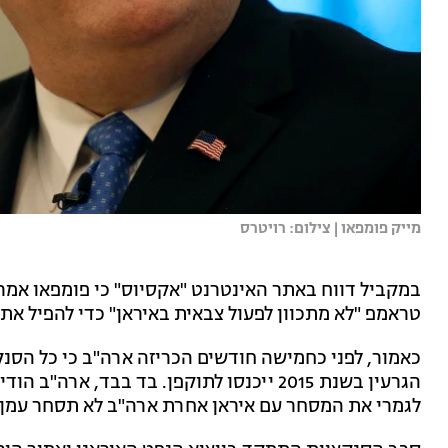
מייק פומפאו | צילום: רויטרס
במקביל דווח באתר האינטרנט "אקסיוס" כי פומפאו אמ
טראמפ "לא מתכוון לפעול צבאית באיראן" כדי להפיל את
כאמור, לפני כחמישה חודשים הכריזה ארה"ב כי כל הסנ
לגמרי את המסחר עם איראן אחרת ארה"ב לא תסחר עמן.