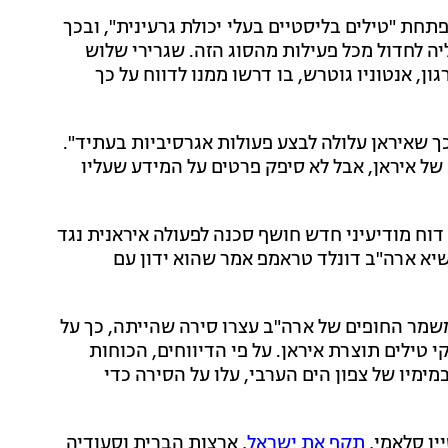
פתחת "טילים בליסטיים בעלי יכולת גרעינית", ובכך
יה לחדול מכל פעילות מהסוג הזה. שגרירי שלוש
, אנטוניו גוטרש, בו דרשו ממנו לדווח על כך
לכך שאיראן עלולה לבצע פעולות אגרסיביות בעתיד".
ל איראן, אבל לא סיפק פרטים על המידע שעליו
מה שעות לפני שבכירים אמריקנים מסרו ל-CNN כי דוח מודיעיני חדש חושף סכנה לפעולה איראנית נגד
שיא ארה"ב דונלד טראמפ אמר שהוא ידון עם
שמר החופים של ארה"ב עצרו סירה שהייתה, כך על
י טילים תוצרת איראן. על פי הדיווחים, הכוחות
מיו של צפון הים הערבי, עלו על הסירה כדי
ין סלאמי,
תקף את ישראל
, ארצות הברית וסעודיה