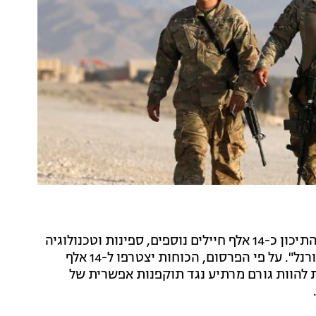
שוקלת לפרוס במזרח התיכון כ-14 אלף חיילים נוספים, ספינות וטכנולוגיה
צבאית, כך פורסם הלילה (חמישי) בעיתון "הוול סטריט ג'ורנל". על פי הפרסום, הכוחות יצטרפו ל-14 אלף
ת להוות גורם מרתיע נגד תוקפנות אפשרית של