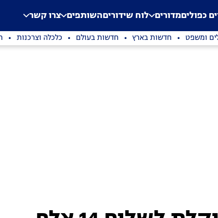
.
Application error: a clien
ים כפולים
מדורים
לוח שידורים
השותפים
צרו קשר
ים ומשפט
חדשות בארץ
חדשות בעולם
כלכלה וצרכנות
ת