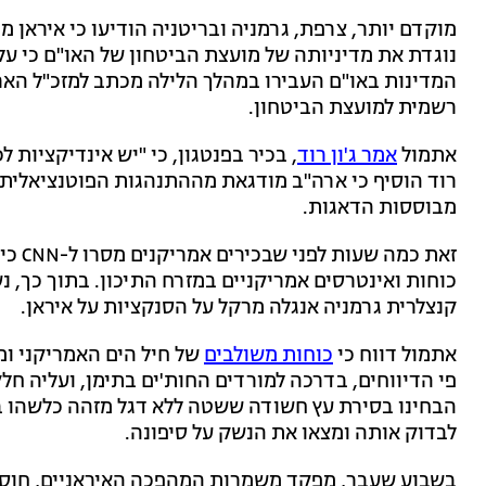
מוקדם יותר, צרפת, גרמניה ובריטניה הודיעו כי איראן מ
נוגדת את מדיניותה של מועצת הביטחון של האו"ם כי על
המדינות באו"ם העבירו במהלך הלילה מכתב למזכ"ל הארגון
רשמית למועצת הביטחון.
אתמול
אמר ג'ון רוד
, בכיר בפנטגון, כי "יש אינדיקציות 
רוד הוסיף כי ארה"ב מודגאת מההתנהגות הפוטנציאלית ש
מבוססות הדאגות.
זאת כ
כוחות ואינטרסים אמריקניים במזרח התיכון. בתוך כך, נ
קנצלרית גרמניה אנגלה מרקל על הסנקציות על איראן.
אתמול דווח כי
כוחות משולבים
של חיל הים האמריקני ומ
פי הדיווחים, בדרכה למורדים החות'ים בתימן, ועליה חלק
הבחינו בסירת עץ חשודה ששטה ללא דגל מזהה כלשהו במי
לבדוק אותה ומצאו את הנשק על סיפונה.
בשבוע שעבר, מפקד משמרות המהפכה האיראניים, חוסי