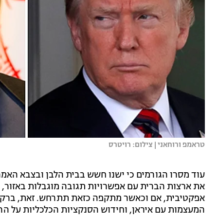
טראמפ ורוחאני | צילום: רויטרס
עוד מסרו הגורמים כי ישנו חשש בבית הלבן ובצבא האמר
את ארצות הברית עם אפשרויות תגובה מוגבלות באזור, ו
אפקטיבית, אם וכאשר מתקפה כזאת תתרחש. זאת, ברקע
המעצמות עם איראן, וחידוש הסנקציות הכלכליות על ה