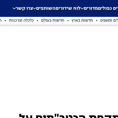
.
Application error: a clien
ים כפולים
מדורים
לוח שידורים
השותפים
צרו קשר
ים ומשפט
חדשות בארץ
חדשות בעולם
כלכלה וצרכנות
ת