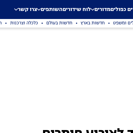
.
Application error: a clien
ים כפולים
מדורים
לוח שידורים
השותפים
צרו קשר
ים ומשפט
חדשות בארץ
חדשות בעולם
כלכלה וצרכנות
ת