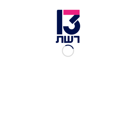
הנשיא הנבחר דונלד טראמפ | צילום: רויטרס
הכוונה למנות את גייטס לראשות משרד המשפטים
האמריקני עוררה סערה מיד לאחר הודעתו של הנשיא
הנבחר בשבוע שעבר. חבר הקונגרס לשעבר חשוד
ונחקר בעבר בחשד לעבירות מין בקטינות, כשבמהלך
כהונתו בגבעת הקפיטול הוא הפך לאחד מהמחוקקים
השנויים ביותר במחלוקת - שהרבה להפיץ
קונספירציות ולספק אמירות קיצוניות.