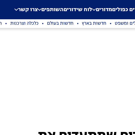
.
Application error: a clien
ים כפולים
מדורים
לוח שידורים
השותפים
צרו קשר
ים ומשפט
חדשות בארץ
חדשות בעולם
כלכלה וצרכנות
ת