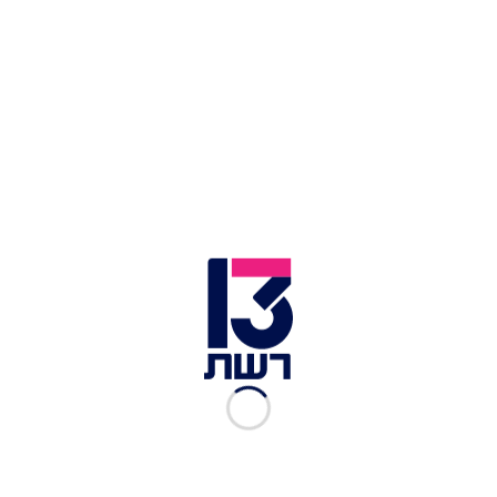
המחסום והרשויות אפשרו רק ל-20 מבקרים להיכנס
בכל פעם אל החדר הראשון במערה. למקרה שגם אתם
מתכננים לבקר שם בקרוב - שעות הכניסה הן החל
מ-08:30 ועד לשעה 16:30.
לכתבות נוספות בנושא >>
החילוץ בתאילנד הושלם: לאחר 17 ימים – כל הלכודים
הוצאו מהמערה
קבוצת נערים לכודה במערה בתאילנד: הגשם הכבד
מקשה על החילוץ
שמחה מוקדמת? "החילוץ מהמערה בתאילנד עלול
להימשך חודשים"