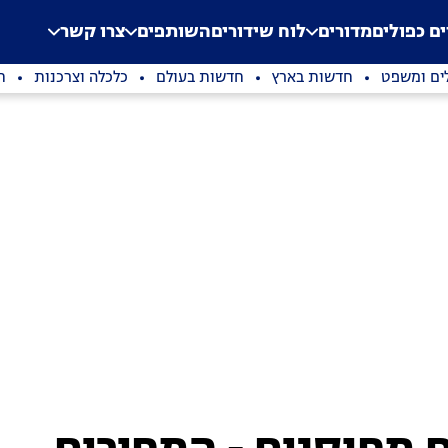
.
Application error: a clien
ים כפולים
מדורים
לוח שידורים
השותפים
צרו קשר
ים ומשפט
חדשות בארץ
חדשות בעולם
כלכלה וצרכנות
ת