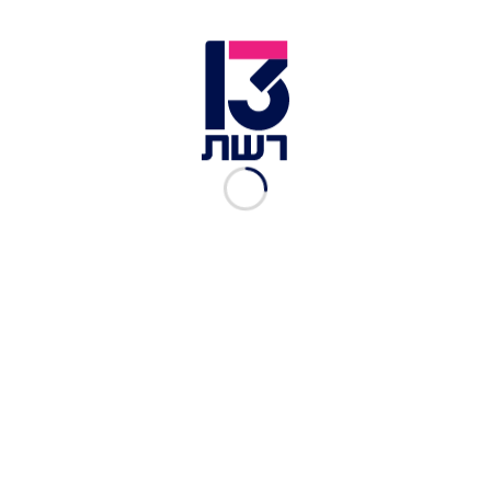
המלך צ'ארלס והמלכה קמילה | צילום: רויטרס